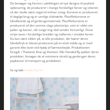
De bevæger sig forrest i udviklingen af nye designs til praktisk
opbevaring, de producerer i mange forskellige farver og stilarter,
så der skulle være noget til enhver smag. Kurvene er produceret
til dagligt brug og er utroligt slidstærke. Plastfletkurvene er
håndlavede og af genbrugsmateriale. Plastfletkurvene er
produceret af den samme slags plaststrips, som er viklet om
paller og kasser, når tunge ting skal sendes forsvarligt. Disse
strips laves i forskellige bredder og indfarves i smukke farver.
Du kan være sikker på, at alle produkter, der bærer deres
håndaftryk er blevet produceret på en etisk måde og er med
garanti ikke lavet ved hjælp af børnearbejde. Produktionen
foregår i Thailand, Kina og Vietnam. Når Handed By pakker deres
produkter, forsøger de at minimere skrald og genbruger deres
papkasser til transport og produktion.
Se og køb
handed by her