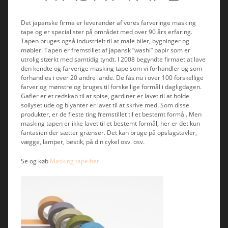
Det japanske firma er leverandør af vores farveringe masking
tape og er specialister på området med over 90 års erfaring.
Tapen bruges også industrielt til at male biler, bygninger og
møbler. Tapen er fremstillet af japansk “washi” papir som er
utrolig stærkt med samtidig tyndt. I 2008 begyndte firmaet at lave
den kendte og farverige masking tape som vi forhandler og som
forhandles i over 20 andre lande. De fås nu i over 100 forskellige
farver og mønstre og bruges til forskellige formål i dagligdagen.
Gafler er et redskab til at spise, gardiner er lavet til at holde
sollyset ude og blyanter er lavet til at skrive med. Som disse
produkter, er de fleste ting fremstillet til et bestemt formål. Men
masking tapen er ikke lavet til et bestemt formål, her er det kun
fantasien der sætter grænser. Det kan bruge på opslagstavler,
vægge, lamper, bestik, på din cykel osv. osv.
Se og køb
Masking tape her