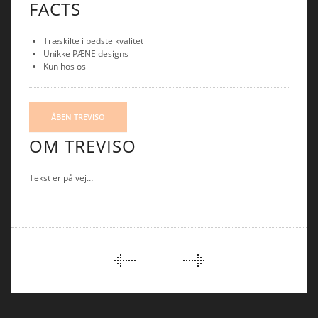
FACTS
Træskilte i bedste kvalitet
Unikke PÆNE designs
Kun hos os
ÅBEN TREVISO
OM TREVISO
Tekst er på vej…
PORTFOLIO