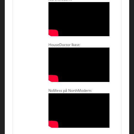
HouseDoctor Ikast:
NoMess på NorthModern: