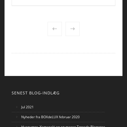
POST
NAVIGATION
SENEST BLOG-INDLÆG
Jul 2021
Nyheder fra BOXdeLUX februar 2020
Husnumre, Yamazaki og en masse Tørrede Blomster