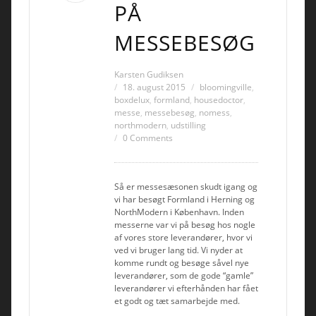
PÅ
MESSEBESØG
Karsten Gudiksen
18. august 2015
bloomingville
,
boxdelux
,
formland
,
housedoctor
,
messe
,
messebesøg
,
nomess
,
northmodern
,
udstilling
0 Comments
Så er messesæsonen skudt igang og
vi har besøgt Formland i Herning og
NorthModern i København. Inden
messerne var vi på besøg hos nogle
af vores store leverandører, hvor vi
ved vi bruger lang tid. Vi nyder at
komme rundt og besøge såvel nye
leverandører, som de gode “gamle”
leverandører vi efterhånden har fået
et godt og tæt samarbejde med.