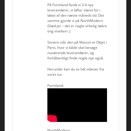
På Formland fandt vi 3-4 nye
leverandører, vi løfter sløret for i
løbet af den næste måneds tid. Det
samme gjorde vi på NorthModern.
Glæd jer – det er nogle virkelig lækre
ting imellem :)
Senere står den på Maison et Objet i
Paris, hvor vi både skal besøge
nuværende leverandører, og
forhåbentligt finde nogle nye også.
Herunder kan du se lidt videoer fra
vores tur.
Formland:
NorthModern: