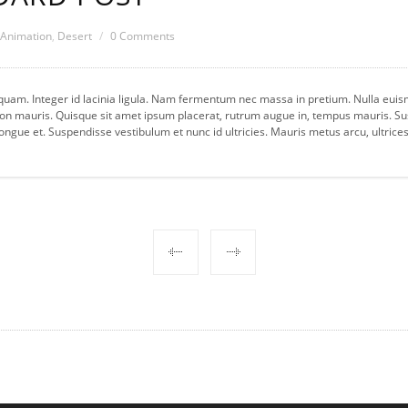
Animation
,
Desert
0 Comments
iquam. Integer id lacinia ligula. Nam fermentum nec massa in pretium. Nulla euism
n mauris. Quisque sit amet ipsum placerat, rutrum augue in, tempus mauris. Su
ongue et. Suspendisse vestibulum et nunc id ultricies. Mauris metus arcu, ultrices 