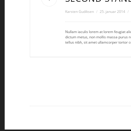
Karsten Gudiksen
25. januar 2014
Nullam iaculis lorem at lorem feugiat al
dictum metus, non mollis massa purus no
tellus nibh, sit amet ullamcorper tortor c
POST
NAVIGATION