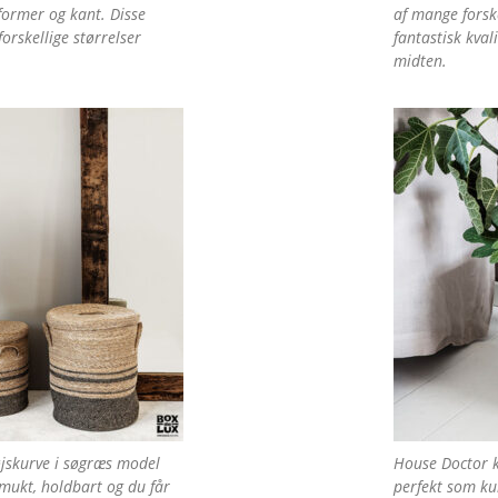
former og kant. Disse
af mange forske
forskellige størrelser
fantastisk kva
midten.
jskurve i søgræs model
House Doctor k
smukt, holdbart og du får
perfekt som kur