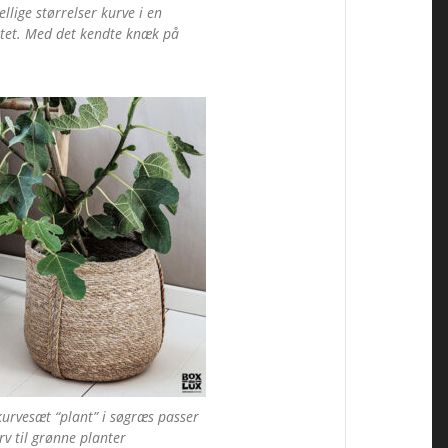
llige størrelser kurve i en
litet. Med det kendte knæk på
urvesæt “plant” i søgræs passer
v til grønne planter