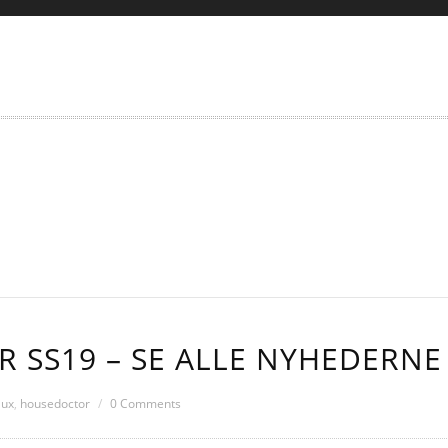
 SS19 – SE ALLE NYHEDERNE
lux
,
housedoctor
0 Comments