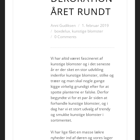
ÅRET RUNDT
Anni Gudiksen
1. februar 2019
boxdelux
,
kunstige blomster
0 Comments
Vi har altid været fascineret af
kunstige blomster og i det seneste
år er der sket en stor udvikling
indenfor kunstige blomster, stilke og
træer og man skal nogle gange
kigge virkelig grundigt efter for at
spotte planterne er falske. Derfor
begyndte vi for et par år siden at
forhandle kunstige blomster, og i
dag har vi et stort udvalg af trendy
og smukke kunstige blomster i
sortimentet.
Vi har lige fået en masse lækre
nyheder ind af døren og vores lager