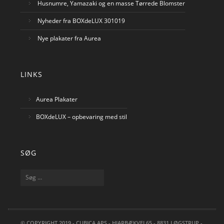
Husnumre, Yamazaki og en masse Tørrede Blomster
Nyheder fra BOXdeLUX 301019
Nye plakater fra Aurea
LINKS
Aurea Plakater
BOXdeLUX – opbevaring med stil
SØG
Søg
efter:
© COPYRIGHT 2019 - CUBICA APS - HJARBÆKVEJ 65 - 8831 LØGSTRUP -