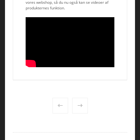
vores webshop, så du nu også kan se videoer af
produkternes funktion.
POST
NAVIGATION