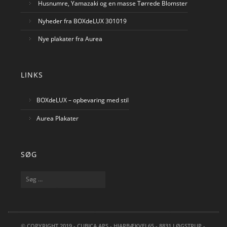
Husnumre, Yamazaki og en masse Tørrede Blomster
Nyheder fra BOXdeLUX 301019
Nye plakater fra Aurea
LINKS
BOXdeLUX – opbevaring med stil
Aurea Plakater
SØG
Søg
efter:
© COPYRIGHT 2019 - CUBICA APS - HJARBÆKVEJ 65 - 8831 LØGSTRUP -