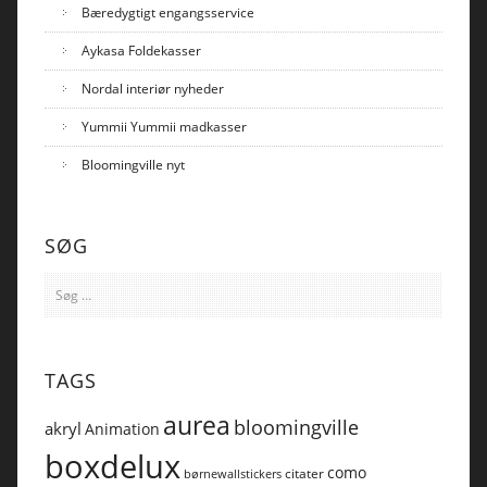
Bæredygtigt engangsservice
Aykasa Foldekasser
Nordal interiør nyheder
Yummii Yummii madkasser
Bloomingville nyt
SØG
Søg
efter:
TAGS
aurea
bloomingville
akryl
Animation
boxdelux
como
citater
børnewallstickers