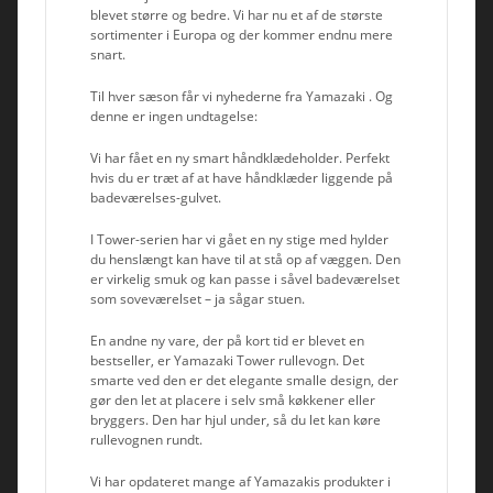
blevet større og bedre. Vi har nu et af de største
sortimenter i Europa og der kommer endnu mere
snart.
Til hver sæson får vi nyhederne fra Yamazaki . Og
denne er ingen undtagelse:
Vi har fået en ny smart håndklædeholder. Perfekt
hvis du er træt af at have håndklæder liggende på
badeværelses-gulvet.
I Tower-serien har vi gået en ny stige med hylder
du henslængt kan have til at stå op af væggen. Den
er virkelig smuk og kan passe i såvel badeværelset
som soveværelset – ja sågar stuen.
En andne ny vare, der på kort tid er blevet en
bestseller, er Yamazaki Tower rullevogn. Det
smarte ved den er det elegante smalle design, der
gør den let at placere i selv små køkkener eller
bryggers. Den har hjul under, så du let kan køre
rullevognen rundt.
Vi har opdateret mange af Yamazakis produkter i