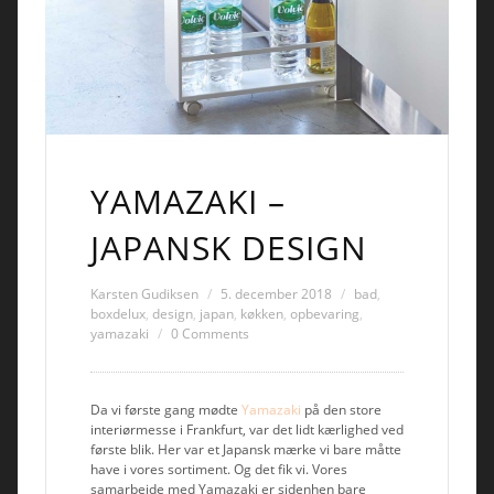
YAMAZAKI –
JAPANSK DESIGN
Karsten Gudiksen
5. december 2018
bad
,
boxdelux
,
design
,
japan
,
køkken
,
opbevaring
,
yamazaki
0 Comments
Da vi første gang mødte
Yamazaki
på den store
interiørmesse i Frankfurt, var det lidt kærlighed ved
første blik. Her var et Japansk mærke vi bare måtte
have i vores sortiment. Og det fik vi. Vores
samarbejde med Yamazaki er sidenhen bare