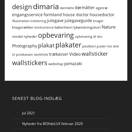
dimaria
design
dørmåtter
egetræ
dørmåtte
engangsservice
formland
house doctor
housedoctor
julegave
julegaveguide
illustration
indretning
knager
Nature
knagerækker
københavn
lykønskningskort
konkurrence
opbevaring
nordal
nyheder
opbevaring af sko
plakater
plakat
Photography
postkort
puder
rice
skilt
wallsticker
Video
trækasser
til postkassen
tavlefolie
wallstickers
yamazaki
webshop
SENEST BLOG-INDLÆG
Jul 2021
Nyheder fra BOXdeLUX februar 2020