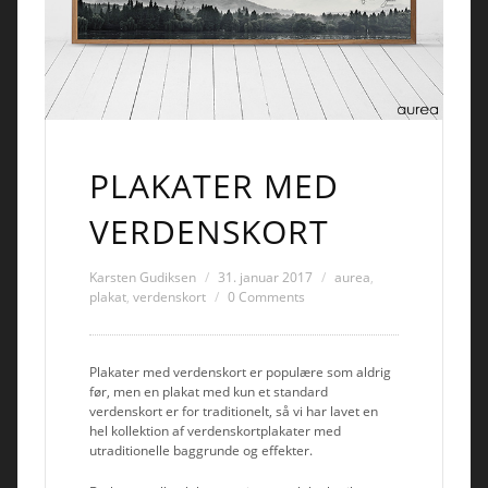
PLAKATER MED
VERDENSKORT
Karsten Gudiksen
31. januar 2017
aurea
,
plakat
,
verdenskort
0 Comments
Plakater med verdenskort er populære som aldrig
før, men en plakat med kun et standard
verdenskort er for traditionelt, så vi har lavet en
hel kollektion af verdenskortplakater med
utraditionelle baggrunde og effekter.