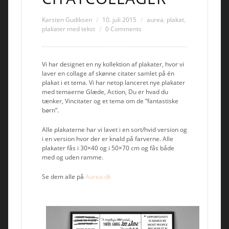
Karsten Gudiksen
10. juli 2015
aurea
,
plakat
,
plakater med tekst
0 Comments
Vi har designet en ny kollektion af plakater, hvor vi
laver en collage af skønne citater samlet på én
plakat i et tema. Vi har netop lanceret nye plakater
med temaerne Glæde, Action, Du er hvad du
tænker, Vincitater og et tema om de “fantastiske
børn”.
Alle plakaterne har vi lavet i en sort/hvid version og
i en version hvor der er knald på farverne. Alle
plakater fås i 30×40 og i 50×70 cm og fås både
med og uden ramme.
Se dem alle på
Aurea.dk