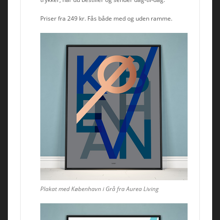
Priser fra 249 kr. Fås både med og uden ramme.
Plakat med København i Grå fra Aurea Living