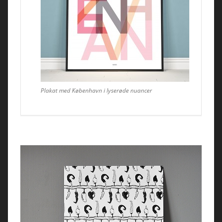
Plakat med København i lyserøde nuancer