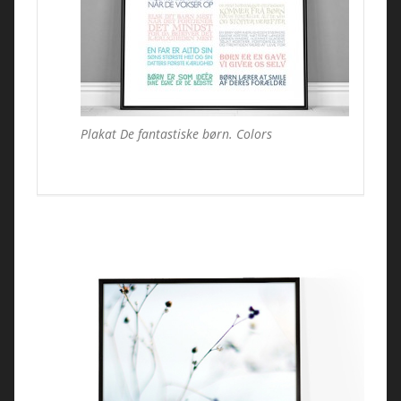
Plakat De fantastiske børn. Colors
Plak