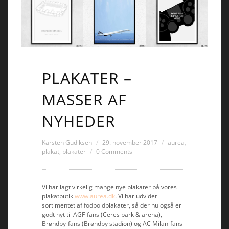
PLAKATER –
MASSER AF
NYHEDER
Karsten Gudiksen
29. november 2017
aurea
,
plakat
,
plakater
0 Comments
Vi har lagt virkelig mange nye plakater på vores
plakatbutik
www.aurea.dk
. Vi har udvidet
sortimentet af fodboldplakater, så der nu også er
godt nyt til AGF-fans (Ceres park & arena),
Brøndby-fans (Brøndby stadion) og AC Milan-fans