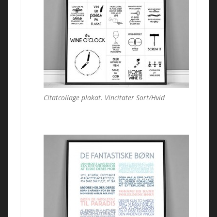
Citatcollage plakat. Vincitater Sort/Hvid
Plak
Colo