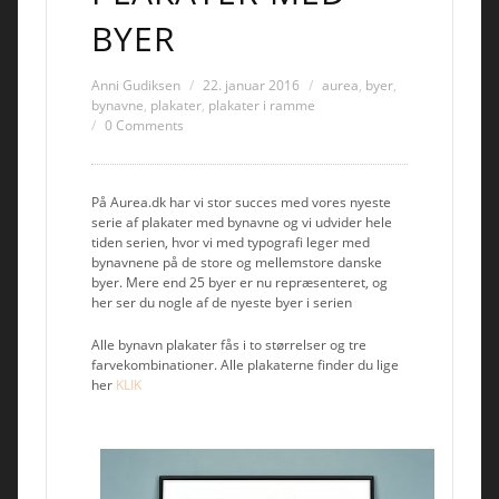
BYER
Anni Gudiksen
22. januar 2016
aurea
,
byer
,
bynavne
,
plakater
,
plakater i ramme
0 Comments
På Aurea.dk har vi stor succes med vores nyeste
serie af plakater med bynavne og vi udvider hele
tiden serien, hvor vi med typografi leger med
bynavnene på de store og mellemstore danske
byer. Mere end 25 byer er nu repræsenteret, og
her ser du nogle af de nyeste byer i serien
Alle bynavn plakater fås i to størrelser og tre
farvekombinationer. Alle plakaterne finder du lige
her
KLIK