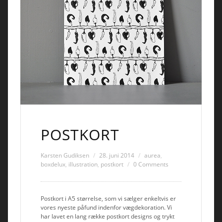
POSTKORT
Karsten Gudiksen
28. juni 2014
aurea
,
boxdelux
,
illustration
,
postkort
0 Comments
Postkort i A5 størrelse, som vi sælger enkeltvis er
vores nyeste påfund indenfor vægdekoration. Vi
har lavet en lang række postkort designs og trykt