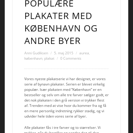
POPULÆRE
PLAKATER MED
KØBENHAVN OG
ANDRE BYER
Anni Gudiksen
5. maj 2015
aurea
,
københavn
,
plakat
0 Comments
Vores nyeste plakatserie vi har designet, er vores
serie af bynavn plakater. Serien er blevet virkelig
populær. Især plakaten med “København” er en
bestseller og selv om alle tre farver sælger godt, er
det nok plakaten i den grå version vi trykker flest
af. Trenden med at vise hvor du kommer fra og få
en mere personlig indretning rykker stadig, og vi
udvider hele tiden vores serie af byer.
Alle plakater fås i tre farver og to størrelser. Vi
trykker, når du bestiller og sender dag-til-dag.